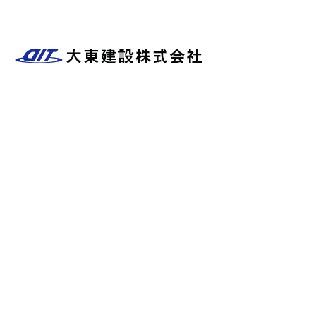
ブログ
〒634-0014
奈良県橿原市石原田町297番地の12
Googleマップで確認する
TEL 0744-29-1648 / FAX 0744-29-1645
水道工事・下水工事など各種土木工事のお問い合わせは橿原市の大東建
設株式会社まで！
プライバシーポリシー
Copyright © 大東建設株式会社. All rights reserved.