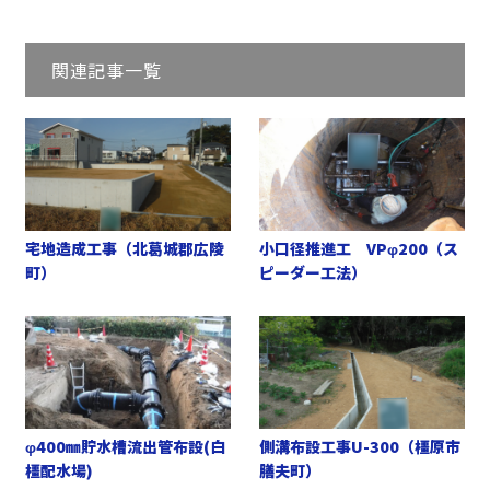
関連記事一覧
宅地造成工事（北葛城郡広陵
小口径推進工 VPφ200（ス
町）
ピーダー工法）
φ400㎜貯水槽流出管布設(白
側溝布設工事U-300（橿原市
橿配水場)
膳夫町）