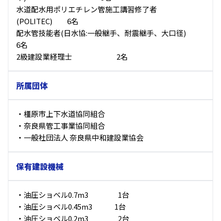
水道配水用ポリエチレン管施工講習修了者
(POLITEC) 6名
配水管技能者(日水協:一般継手、耐震継手、大口径)
6名
2級建設業経理士 2名
所属団体
・橿原市上下水道協同組合
・奈良県管工事業協同組合
・一般社団法人 奈良県中和建設業協会
保有建設機械
・油圧ショベル0.7m3 1台
・油圧ショベル0.45m3 1台
・油圧ショベル0.2m3 2台