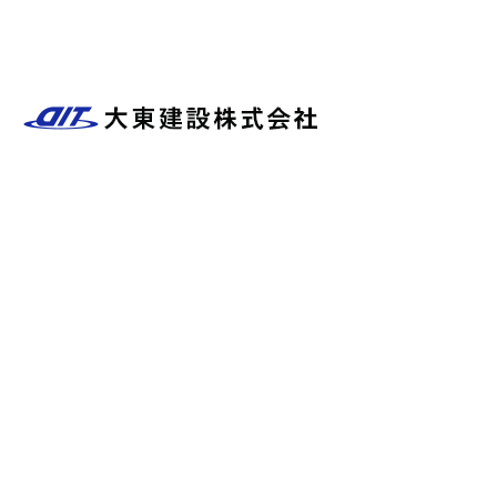
ブログ
〒634-0014
奈良県橿原市石原田町297番地の12
Googleマップで確認する
TEL 0744-29-1648 / FAX 0744-29-1645
水道工事・下水工事など各種土木工事のお問い合わせは橿原市の大東建
設株式会社まで！
プライバシーポリシー
Copyright © 大東建設株式会社. All rights reserved.