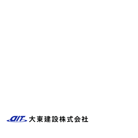
施工実績
保有重機
大東建設について
橿原市上下水道協同組合
会社概要
ブログ
〒634-0014