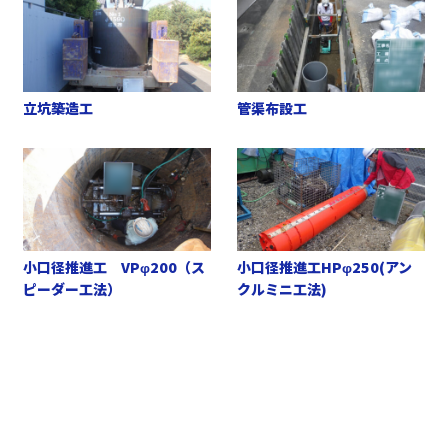
立坑築造工
管渠布設工
小口径推進工 VPφ200（ス
小口径推進工HPφ250(アン
ピーダー工法）
クルミニ工法)
お問い合わせ