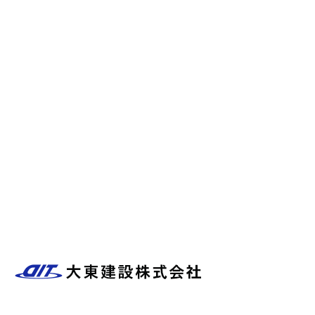
施工実績
保有重機
大東建設について
橿原市上下水道協同組合
会社概要
ブログ
〒634-0014