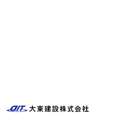
施工実績
保有重機
大東建設について
橿原市上下水道協同組合
会社概要
ブログ
〒634-0014
奈良県橿原市石原田町297番地の12
Googleマップで確認する