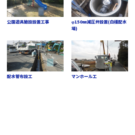
公園遊具施設設置工事
φ150㎜減圧弁設置(白橿配水
場)
配水管布設工
マンホール工
お問い合わせ